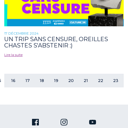
17 DÉCEMBRE 2024
UN TRIP SANS CENSURE, OREILLES
CHASTES S'ABSTENIR :)
Lire la suite
5
16
17
18
19
20
21
22
23