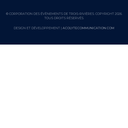
© CORPORATION DES ÉVÈNEMENTS DE TROIS-RIVIÈRES. COPYRIGHT 2026.
TOUS DROITS RÉSERVÉS.
DESIGN ET DÉVELOPPEMENT |
ACOLYTECOMMUNICATION.COM