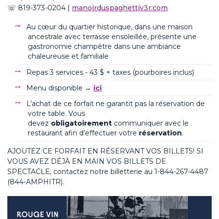
☏
819-373-0204
|
m
anoirduspaghettiv3r.com
Au cœur du quartier historique, dans une maison
ancestrale avec terrasse ensoleillée, présente une
gastronomie champêtre dans une ambiance
chaleureuse et familiale
Repas 3 services - 43 $ + taxes (pourboires inclus)
Menu disponible →
ici
L’achat de ce forfait ne garantit pas la réservation de
votre table. Vous
devez
obligatoirement
communiquer avec le
restaurant afin d’effectuer votre
réservation
.
AJOUTEZ CE FORFAIT EN RÉSERVANT VOS BILLETS
! SI
VOUS AVEZ DÉJÀ EN MAIN VOS BILLETS DE
SPECTACLE, contactez notre billetterie au
1-844-267-4487
(844-AMPHITR).