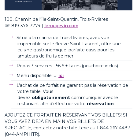
100,
Chem
in
de
l'Île-Saint-Quentin, Trois-Rivières
☏
8
19-376-7774
|
lerougevin.com
Situé à la marina de Trois-Rivières, avec vue
imprenable sur le fleuve Saint-Laurent, offre une
cuisine gastronomique, parfaite oasis pour les
amateurs de fruits de mer
Repas 3 services - 56 $ + taxes (pourboire inclus)
Menu disponible →
ici
L’achat de ce forfait ne garantit pas la réservation de
votre table. Vous
devez
obligatoirement
communiquer avec le
restaurant afin d’effectuer votre
réservation
.
AJOUTEZ CE FORFAIT EN RÉSERVANT VOS BILLETS
! SI
VOUS AVEZ DÉJÀ EN MAIN VOS BILLETS DE
SPECTACLE, contactez notre billetterie au
1-844-267-4487
(844-AMPHITR).