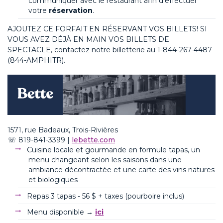
communiquer avec le restaurant afin d’effectuer
votre
réservation
.
AJOUTEZ CE FORFAIT EN RÉSERVANT VOS BILLETS
! SI
VOUS AVEZ DÉJÀ EN MAIN VOS BILLETS DE
SPECTACLE, contactez notre billetterie au
1-844-267-4487
(844-AMPHITR).
1571, rue
Badeaux
, Trois-Rivières
☏
819-841-3399
|
lebette.com
Cuisine locale et gourmande en formule tapas, un
menu changeant selon les saisons dans une
ambiance décontractée et une carte des vins natures
et biologiques
Repas 3
tapas
- 56 $ + taxes (pourboire inclus)
Menu disponible →
ici