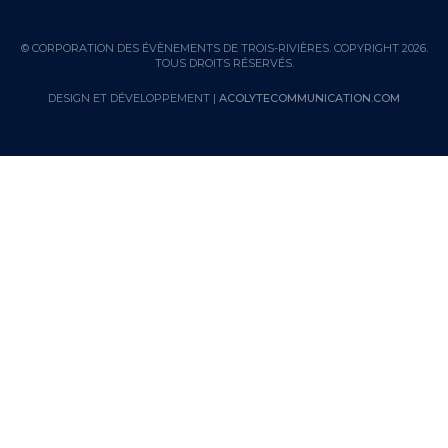
© CORPORATION DES ÉVÈNEMENTS DE TROIS-RIVIÈRES. COPYRIGHT 2026.
TOUS DROITS RÉSERVÉS.
DESIGN ET DÉVELOPPEMENT |
ACOLYTECOMMUNICATION.COM