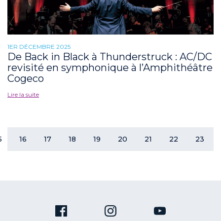
1ER DÉCEMBRE 2025
De Back in Black à Thunderstruck : AC/DC
revisité en symphonique à l’Amphithéâtre
Cogeco
Lire la suite
5
16
17
18
19
20
21
22
23