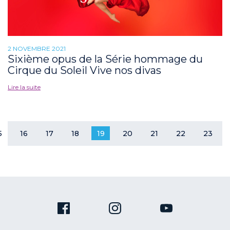
2 NOVEMBRE 2021
Sixième opus de la Série hommage du
Cirque du Soleil Vive nos divas
Lire la suite
5
16
17
18
19
20
21
22
23