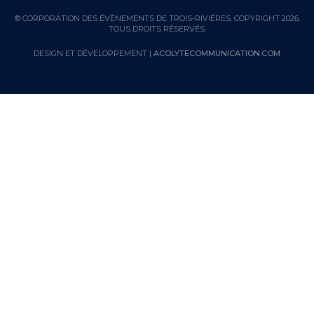
© CORPORATION DES ÉVÈNEMENTS DE TROIS-RIVIÈRES. COPYRIGHT 2026.
TOUS DROITS RÉSERVÉS.
DESIGN ET DÉVELOPPEMENT |
ACOLYTECOMMUNICATION.COM