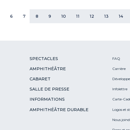
6
7
8
9
10
11
12
13
14
SPECTACLES
FAQ
AMPHITHÉÂTRE
Carrière
CABARET
Développe
SALLE DE PRESSE
Infolettre
INFORMATIONS
Carte-Cad
AMPHITHÉÂTRE DURABLE
Logos et s
Nous joind
Dons et c