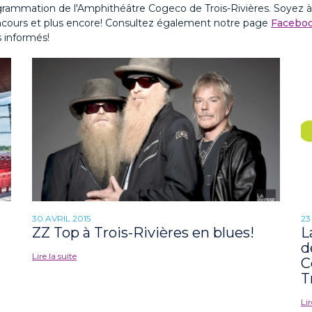
mation de l'Amphithéâtre Cogeco de Trois-Rivières. Soyez à l'a
 concours et plus encore! Consultez également notre page
Facebo
s informés!
30 AVRIL 2015
23
ZZ Top à Trois-Rivières en blues!
L
d
Lire la suite
C
T
Lir