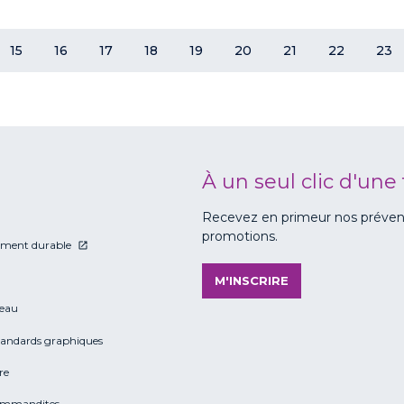
15
16
17
18
19
20
21
22
23
À un seul clic d'une 
Recevez en primeur nos prévente
promotions.
ment durable
M'INSCRIRE
eau
tandards graphiques
re
ommandites