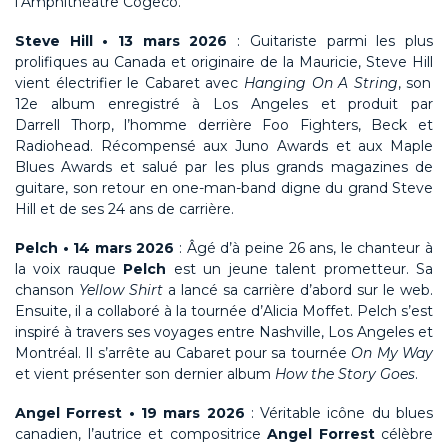
l’
Amphithéâtre
Cogeco
.
Steve Hill • 13 mars 2026
:
Guitariste parmi les plus
prolifiques au Canada et originaire de la Mauricie,
Steve Hill
vient électrifier le
Cabaret
avec
Hanging
On A String
, son
12e album enregistré à Los Angeles et produit par
Darrell
Thorp
, l’homme derrière Foo Fighters, Beck et
Radiohead
. Récompensé aux Juno Awards et aux Maple
Blues Awards et salué par les plus grands magazines de
guitare, son retour en
one-man-band
digne du grand
Steve
Hill
et de ses 24 ans de carrière.
Pelch
• 14 mars 2026
: Âgé d’à peine 26 ans, le chanteur à
la voix rauque
Pelch
est
un jeune talent prometteur
. Sa
chanson
Yellow
Shirt
a lancé sa carrière d’abord sur le web.
Ensuite, il a collaboré à la tournée d’Alicia
Moffet
.
Pelch
s’est
inspiré à travers ses voyages entre Nashville, Los Angeles et
Montréal. Il s’arrête au
Cabaret
pour sa tournée
On
My
Way
et vient présenter son dernier album
How the Story Goes
.
Angel Forrest • 19 mars 2026
:
Véritable icône du blues
canadien, l’autrice et compositrice
Angel Forrest
célèbre