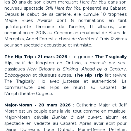
les 20 ans de son album marquant
Here
for You
dans son
nouveau spectacle
Still
Here
for You
présenté au Cabaret.
Depuis le début de sa carrière, elle cumule 10 trophées
Maple Blues Awards dont 8 nominations en tant
qu’interprète féminine de l’année, 11 albums, une
nomination en 2018 au Concours international de Blues de
Memphis, Angel Forrest a choisi de s’arrêter à Trois-Rivières
pour son spectacle acoustique et intimiste.
The Hip Trip • 21 mars 2026
:
Le groupe
The
Tragically
Hip
, natif de Kingston en Ontario, a marqué par ses
classiques
New Orleans
is
Sinking
,
Ahead
by
a
Century
,
Bobcaygeon
et plusieurs autres.
The Hip Trip
fait revivre
The
Tragically
Hip
avec justesse et authenticité. La
communauté des
Hips
se réunit au
Cabare
t
de
l’
Amphithéâtre
Cogeco
.
Major-Moran • 28 mars 2026
:
Catherine Major et Jeff
Moran est un couple dans la vie, tout comme en musique.
Major-Moran
dévoile
Bunker à ciel ouvert
, album et
spectacle en vedette au
Cabaret
. Après avoir écrit pour
Diane Dufresne
,
Luce
Dufault
,
Marie-Denise Pelletier
,