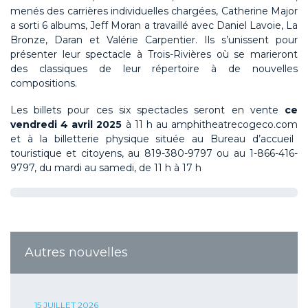
menés des carrières individuelles chargées, Catherine Major
a sorti 6 albums, Jeff Moran a travaillé avec Daniel Lavoie, La
Bronze,
Daran
et Valérie Carpentier. Ils s’unissent pour
présenter leur spectacle à Trois-Rivières où se marieront
des classiques de leur répertoire à de nouvelles
compositions.
Les
billets
pour ces s
ix
spectacles seront en vente
ce
vendredi 4 avril 2025
à
11 h
au
amphitheatrecogeco.com
et à la billetterie physique située au Bureau d’accueil
touristique et citoyens, au 819-380-9797 ou au 1-866-416-
9797, du mardi au samedi, de 11 h à 17 h
Autres nouvelles
15 JUILLET 2026