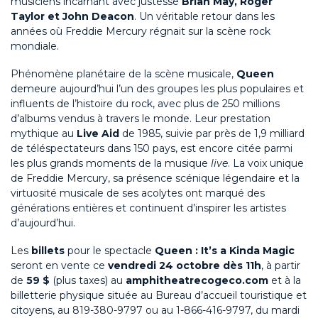
musiciens incarnant avec justesse
Brian May, Roger
Taylor et John Deacon
. Un véritable retour dans les
années où Freddie Mercury régnait sur la scène rock
mondiale.
Phénomène planétaire de la scène musicale,
Queen
demeure aujourd’hui l’un des groupes les plus populaires et
influents de l’histoire du rock, avec plus de 250 millions
d’albums vendus à travers le monde. Leur prestation
mythique au
Live Aid
de 1985, suivie par près de 1,9 milliard
de téléspectateurs dans 150 pays, est encore citée parmi
les plus grands moments de la musique
live
. La voix unique
de Freddie Mercury, sa présence scénique légendaire et la
virtuosité musicale de ses acolytes ont marqué des
générations entières et continuent d’inspirer les artistes
d’aujourd’hui.
Les
billets
pour le spectacle
Queen : It’s a Kinda Magic
seront en vente ce
vendredi 24 octobre dès 11h
, à partir
de
59 $
(plus taxes) au
amphitheatrecogeco.com
et à la
billetterie physique située au Bureau d’accueil touristique et
citoyens, au 819-380-9797 ou au 1-866-416-9797, du mardi