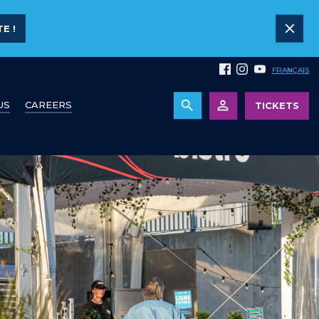
E !
FRANÇAIS
US
CAREERS
TICKETS