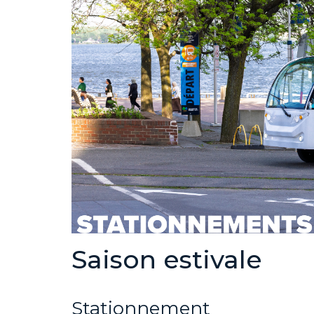
S
aison
estivale
Stationnement