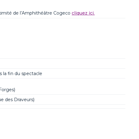
oximité de l’Amphithéâtre
Cogeco
cliqu
ez ici.
 la fin du spectacle
 Forges)
e des Draveurs)