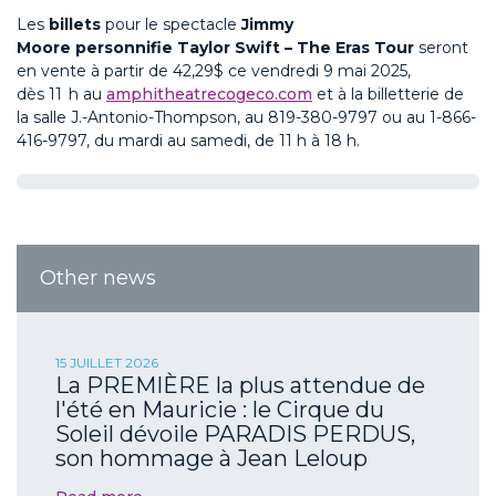
Les
billets
pour le spectacle
J
immy
Moore
personnifie
T
aylor Swift
– The Eras Tour
seront
en vente à partir de
42,29
$
ce vendredi
9 mai 2025
,
dès
11
h
au
amphitheatrecogeco.com
et à la billetterie de
la salle J.-Antonio-Thompson, au 819-380-9797 ou au 1-866-
416-9797, du mardi au samedi, de 11 h à 18 h.
Other news
15 JUILLET 2026
La PREMIÈRE la plus attendue de
l'été en Mauricie : le Cirque du
Soleil dévoile PARADIS PERDUS,
son hommage à Jean Leloup