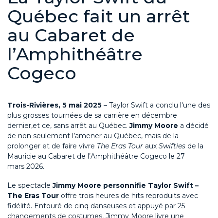
Québec fait un arrêt
au Cabaret de
l’Amphithéâtre
Cogeco
Trois-Rivières, 5 mai 2025
–
Taylor Swift a conclu
l'une d
e
s
plus grosses
tournée
s
de sa
carrière
en décembre
dernier
,
et ce,
sans arrêt au Québec.
Jimmy Moore
a décidé
de non seulement
l’amener au Québec
,
mais de
la
prolonge
r et de faire vivre
The Eras Tour
au
x
Swiftie
s
de la
Mauricie
au Cabaret de l’Amphithéâtre
Cogeco
le 27
mars
2026.
Le spectacle
Jimmy Moore
personnifie Taylor Swift
–
The Eras Tour
offre trois heures de hits
reproduits avec
fidélité
.
Entouré de cinq danseuses et appuyé par 25
changements de costumes, Jimmy Moore livre une