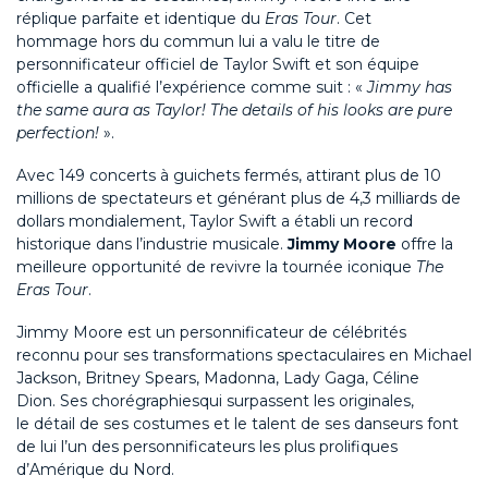
réplique parfaite et identique du
Eras Tour
.
Cet
hommage
hors du commun lui a
valu le titre de
personnificateur officiel de Taylor Swift
et s
on équipe
officielle
a qualifié l’expérience comme suit :
«
Jimmy has
the same aura as Taylor! The details of his looks are pure
perfection!
».
Avec 149 concerts à guichets fermés, attirant plus de 10
millions de spectateurs et générant plus de 4,3 milliards de
dollars mondialement, Taylor Swift a établi un record
historique dans l’industrie musicale.
Jimmy Moore
offre la
meilleure opportunité de revivre
l
a tournée iconique
The
Eras Tour
.
Jimmy Moore est un personnificateur de célébrités
reconnu pour ses transformations spectaculaires en Michael
Jackson, Britney Spears, Madonna, Lady Gaga, Céline
Dion.
S
es chorégraphies
qui surpassent
les originales
,
l
e
détail de ses costumes et le talent de ses danseurs font
de lui
l’un
des personnificateurs les plus prolifiques
d’Amérique du Nord.