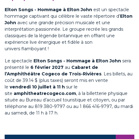
Elton Songs - Hommage à Elton John
est un spectacle
hommage captivant qui célèbre le vaste répertoire d’
Elton
John
avec une grande précision musicale et une
interprétation passionnée. Le groupe recrée les grands
classiques de la légende britannique en offrant une
expérience live énergique et fidèle à son
univers
flamboyant !
Le spectacle
Elton Songs - Hommage à Elton John
sera
présenté le
6 février 2027
au
Cabaret de
l’Amphithéâtre Cogeco de Trois-Rivières
. Les billets, au
coût de 39.14 $ (plus taxes) seront mis en vente
le
vendredi 10 juillet à 11 h
sur le
site
amphitheatrecogeco.com
, à la billetterie physique
située au Bureau d’accueil touristique et citoyen, ou par
téléphone au 819 380-9797 ou au 1 866 416-9797, du mardi
au samedi, de 11 h à 17 h.