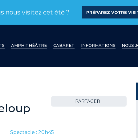
s nous visitez cet été ?
PRÉPAREZ VOTRE VISIT
TS
AMPHITHÉÂTRE
CABARET
INFORMATIONS
NOUS 
PARTAGER
eloup
0
Spectacle : 20h45