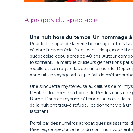
À propos du spectacle
Une nuit hors du temps. Un hommage à
Pour le 10e opus de la Série hommage à Trois-Riviè
célèbre l'univers éclaté de Jean Leloup, icône libr
québécoise depuis près de 40 ans. Auteur-composi
foisonnant, il a marqué plusieurs générations par s
rebelle et son regard
lucide
sur
le monde. Depuis p
poursuit un voyage artistique fait de métamorpho
Une silhouette mystérieuse aux allures de roi myst
L'Enfant-fou mène sa horde de Perdus dans une g
Dôme. Dans ce royaume étrange, au cœur de la fo
de la nuit ont trouvé refuge… et donnent vie à u
fascinant.
Porté par des numéros acrobatiques saisissants, do
Rivières, ce spectacle hors du commun vous entra