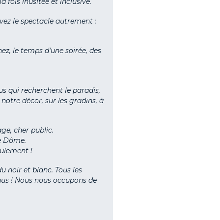
 fois inusitée et inclusive.
vivez le spectacle autrement :
z, le temps d'une soirée, des
us qui recherchent le paradis,
otre décor, sur les gradins, à
e, cher public.
le Dôme.
eulement !
u noir et blanc. Tous les
venus ! Nous nous occupons de