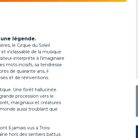
 une légende.
res, le Cirque du Soleil
e et inclassable de la musique
teur-interprète à l’imaginaire
es mots incisifs, sa tendresse
rès de quarante ans, il
ses et de réinventions.
ique. Une forêt hallucinée.
rande procession vers le
rêt, marginaux et créatures
n monde aussi troublant que
nt 6 jamais vus à Trois-
îne hors des sentiers battus.