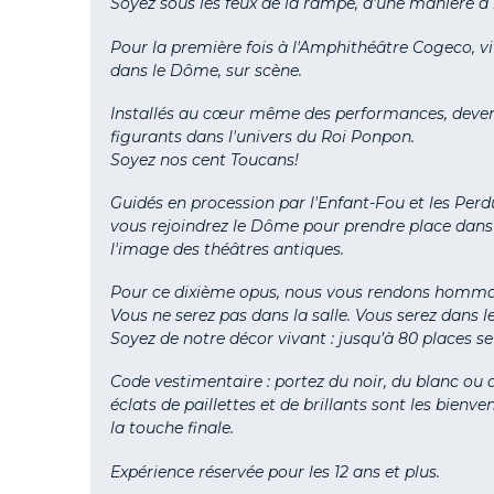
Soyez sous les feux de la rampe, d'une manière à la
Pour la première fois à l'Amphithéâtre
Cogeco
, 
dans le Dôme, sur scène.
Installés au cœur même des performances, devene
figurants dans l'univers du Roi
Ponpon
.
Soyez nos cent
Toucans!
Guidés en procession par l'Enfant-Fou et les Perd
vous rejoindrez le Dôme pour prendre place dans n
l'image des théâtres antiques.
Pour ce dixième opus, nous vous rendons hommag
Vous ne serez pas dans la salle. Vous serez dans 
Soyez de notre décor vivant : j
usqu’à
80 places s
Code vestimentaire : portez du noir, du blanc ou d
éclats de paillettes et de brillants sont les bien
la touche finale.
Expérience réservée pour les 12 ans et plus.