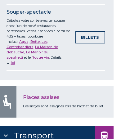
Souper-spectacle
Débutez votre soirée avec un souper
chez l’un de nos 6 restaurants
partenaires. Repas 3 services à partir de
43$ + taxes (pourboire
BILLETS
inclus).
Aqua,
Bette
,
Les
Contrebandiers,
La Maison de
débauche,
Le Manoir du
spaghetti
et
le
Rouge vin
. Détails
→
ici
Places assises
Les sièges sont assignés lors de l'achat de billet.
Transport