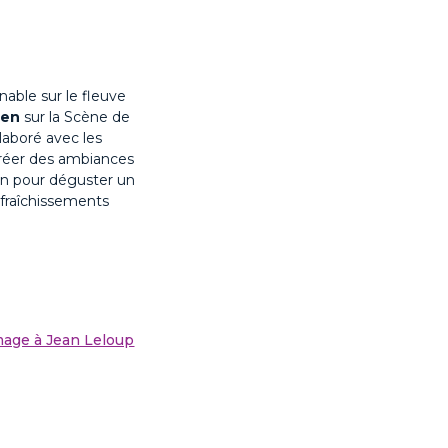
nable sur le fleuve
ien
sur la Scène de
llaboré avec les
 créer des ambiances
-en pour déguster un
afraîchissements
age à Jean Leloup