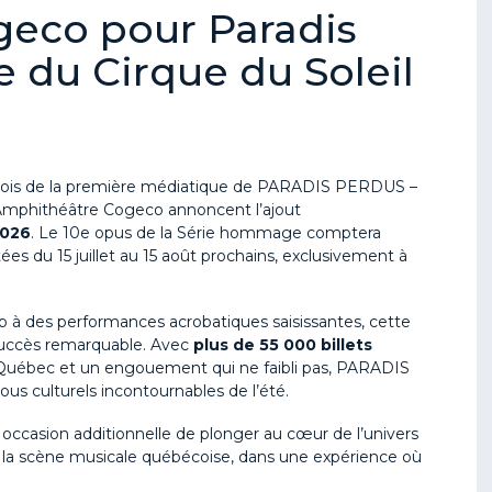
geco pour Paradis
 du Cirque du Soleil
ois de la première
médiatique
de PARADIS PERDUS –
’Amphithéâtre
Cog
eco
annoncent
l’ajout
2026
. L
e 10e opus de la Série hommage
comptera
es du 15 juillet au 15 août prochains, exclusivement à
p à des performances acrobatiques saisissantes, cette
 succès remarquable. Avec
plus de 55 000 billets
 Québec et un engouement qui ne faibli pas, PARADIS
us culturels incontournable
s
de l’été.
 occasion additionnelle de plonger au cœur de l’univers
de la scène musicale québécoise, dans une expérience où