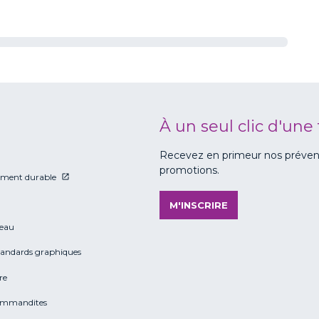
À un seul clic d'une 
Recevez en primeur nos prévente
promotions.
ment durable
M'INSCRIRE
eau
tandards graphiques
re
ommandites