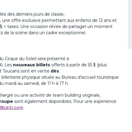
lée des derniers jours de classe
,
, u
ne offre exclusive
permettant
aux enfants de 12 ans et
$ + taxes
.
Une occasion rêvée de partager un moment
rts de la scène
dans un cadre exceptionnel.
u Cirque du Soleil sera présenté à
26
.
Les
nouveaux
billets
offerts à partir de 55
$ (plus
t Toucans
sont en vente
dès
a billetterie physique située au Bureau d’accueil touristique
u mardi au samedi, de 11 h à 17 h.
élargie ou une activité
de
team
building
originale,
groupe
sont également disponibles. Pour une expérience
f@ce3r.com