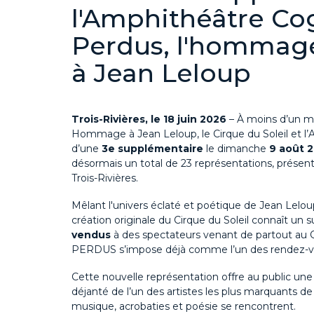
l'Amphithéâtre Co
Perdus, l'hommage
à Jean Leloup
Trois-Rivières, le
18
juin
2026
–
À
moins d’
un
m
Hommage à Jean Leloup, le Cirque du Soleil et l
d’
une
3
e
supplémentair
e
le
dimanche
9 août 
désormais un total de 2
3
représentations, présenté
Trois-Rivières.
Mêlant l'univers éclaté et poétique de Jean Lelou
création originale du Cirque du Soleil connaît un
vendus
à des spectateurs venant de partout au
PERDUS s’impose déjà comme l’un des rendez-vo
Cette nouvelle représentation offre au public une
déjanté de l’un des artistes les plus marquants 
musique, acrobati
es et poésie
se rencontrent.