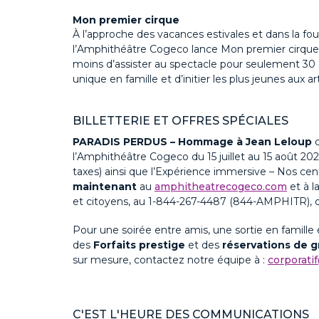
Mon premier cirque
À l’approche des vacances estivales et dans la fou
l’Amphithéâtre
Co
geco
lance
Mon premier cirque
moins d’assister au spectacle pour seulement
30 
unique en famille
et d’initier les plus jeunes aux a
BILLETTERIE ET OFFRES SPÉCIALES
PARADIS PERDUS – Hommage à Jean Leloup
d
l’Amphithéâtre
Cogeco
du 15 juillet au 15 août 20
taxes)
ainsi que l’
Expérience immersive – Nos cen
maintenant
au
amphitheatrecogeco.com
et à l
et citoyens, au 1-844-267-4487 (844-AMPHITR), d
Pour une soirée entre amis, une sortie en famille 
des
Forfaits prestige
et des
réservations de 
sur mesure, contactez notre équipe
à
:
corporati
C'EST L'HEURE DES COMMUNICATIONS