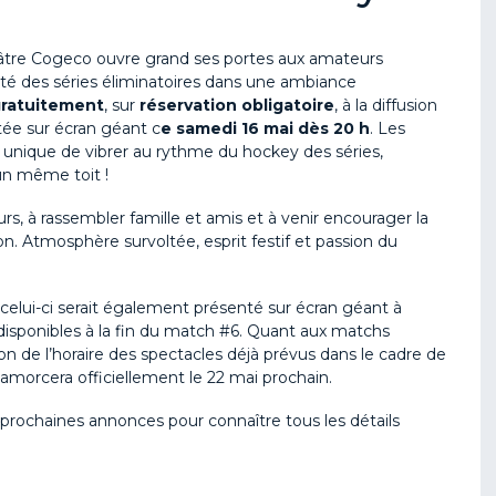
âtre
Cogeco
ouvre grand ses portes aux amateurs
sité des séries éliminatoires dans une ambiance
ratuitement
,
sur
réservation obligatoire
, à la diffusion
tée sur écran géant
c
e samedi 16 mai
dès 20 h
. Les
 unique de vibrer au rythme du hockey des séries,
un même toit !
urs, à rassembler famille et amis et à venir encourager la
n. Atmosphère survoltée, esprit festif et passion du
 celui-ci serait également présenté sur écran géant à
 disponibles à la fin du match #6.
Quant aux matchs
on de l’horaire des spectacles déjà prévus dans le cadre de
s’amorcera officiellement le 22 mai prochain.
s prochaines annonces pour connaître tous les détails