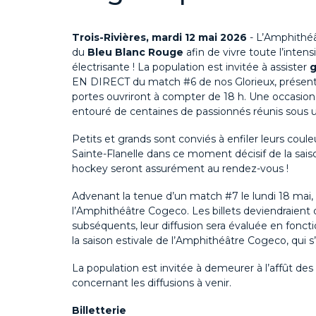
Trois-Rivières,
mardi
12
mai 2026
-
L’Amphithé
du
Bleu Blanc Rouge
afin de vivre toute l’inten
électrisante ! La population est invitée à assister
g
EN DIRECT du match #6 de nos Glorieux, présen
portes ouvriront
à compter de 18 h. Une occasion
entouré de centaines de passionnés réunis sous 
Petits et grands sont conviés à enfiler leurs coule
Sainte-Flanelle dans ce moment décisif de la saiso
hockey seront assurément au rendez-vous !
Advenant la tenue d’un match #7
le lundi 18 mai
,
l’Amphithéâtre
Cogeco
. Les billets deviendraient
subséquents, leur diffusion sera évaluée en foncti
la saison estivale de l’Amphithéâtre
Cogeco
, qui 
La population est invitée à demeurer à l’affût de
concernant les diffusions à venir.
Billetterie