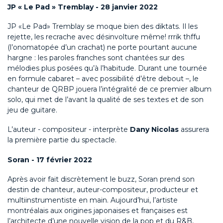
JP « Le Pad » Tremblay - 28 janvier 2022
JP «Le Pad» Tremblay se moque bien des diktats. Il les
rejette, les recrache avec désinvolture même! rrrik thffu
(l’onomatopée d’un crachat) ne porte pourtant aucune
hargne : les paroles franches sont chantées sur des
mélodies plus posées qu’à l’habitude. Durant une tournée
en formule cabaret – avec possibilité d’être debout –, le
chanteur de QRBP jouera l’intégralité de ce premier album
solo, qui met de l’avant la qualité de ses textes et de son
jeu de guitare.
L’auteur - compositeur - interprète
Dany Nicolas
assurera
la première partie du spectacle.
Soran - 17 février 2022
Après avoir fait discrètement le buzz, Soran prend son
destin de chanteur, auteur-compositeur, producteur et
multiinstrumentiste en main. Aujourd’hui, l’artiste
montréalais aux origines japonaises et françaises est
l’architecte d’une nouvelle vision de la pop et du R&B,