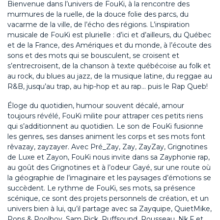
Bienvenue dans l’univers de FouKi, à la rencontre des
murmures de la ruelle, de la douce folie des parcs, du
vacarme de la ville, de l’écho des régions. L’inspiration
musicale de FouKi est plurielle : d’ici et d’ailleurs, du Québec
et de la France, des Amériques et du monde, à l’écoute des
sons et des mots qui se bousculent, se croisent et
s’entrecroisent, de la chanson à texte québécoise au folk et
au rock, du blues au jazz, de la musique latine, du reggae au
R&B, jusqu’au trap, au hip-hop et au rap... puis le Rap Queb!
Éloge du quotidien, humour souvent décalé, amour
toujours révélé, FouKi milite pour attraper ces petits riens
qui s’additionnent au quotidien. Le son de FouKi fusionne
les genres, ses danses animent les corps et ses mots font
rêvazay, zayzayer. Avec Pré_Zay, Zay, ZayZay, Grignotines
de Luxe et Zayon, FouKi nous invite dans sa Zayphonie rap,
au goût des Grignotines et à l’odeur Gayé, sur une route où
la géographie de l’imaginaire et les paysages d’émotions se
succèdent. Le rythme de FouKi, ses mots, sa présence
scénique, ce sont des projets personnels de création, et un
univers bien à lui, qu’il partage avec sa Zayquipe, QuietMike,
Pops & Poolboy, Sam Rick, Ruffsound, Rousseau, Nk.F et