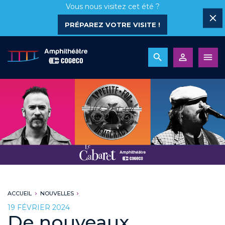
Vous nous visitez cet été ?
PRÉPAREZ VOTRE VISITE !
ACCUEIL
NOUVELLES
19 FÉVRIER 2024
De nouveaux