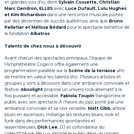
et grandes voix d’ici, dont
Sylvain Cossette, Christian
Marc Gendron, ELLES
avec
Luce Dufault, Lulu Hughes
et Kim Richardson
dans une rencontre musicale portée
par des décennies de succès québécois, ainsi que
Bruno
Pelletier et Mélissa Bédard
pour le spectacle-bénéfice de
la fondation
Albatros
Talents de chez nous à découvrir
Avant chacun des spectacles principaux, l’équipe de
l’Amphithéâtre Cogeco offre également une
programmation parallèle sur la
Scène de la terrasse
afin
de mettre en valeur les talents d’ici. Plusieurs artistes et
groupes y sont à découvrir dans une ambiance conviviale et
festive.
Absolight
propose un univers rock alternatif à la
fois puissant et accessible.
Fabiola Toupin
transportera le
public avec son spectacle
À l’heure du jazz
, porté par une
ambiance conviviale et sa voix versatile.
Matt Gibb
, artiste
blues en ascension, mélange les textures blues, rock et
funk dans des performances spontanées et
rassembleuses.
Dick Lee
, DJ et cofondateur du
collectif
Musik Me Luv,
plonge le public dans un univers