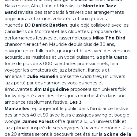
Bass music, Afro, Latin et Breaks. Le
Monteiro Jazz
Band
revisite des standards à travers des arrangements
originaux aux textures veloutées et aux grooves
nuancés.
DJ Danick Bastien
, qui a déjà collaboré avec les
Canadiens de Montréal et les Alouettes, proposera des
performances festives et rassembleuses.
Mike The Bird
,
chansonnier actif en Mauricie depuis plus de 30 ans,
navigue entre folk, rock, grunge et blues avec des versions
acoustiques inusitées et un vocal puissant.
Sophia Casto
,
forte de plus de 3 000 spectacles professionnels, fera
voyager les amateurs de jazz brésilien, français et
américain.
Julie Hamelin
présente
Chapitres
, un univers
jazz porté par des harmonies vocales riches et
émouvantes.
Jim Déguédine
proposera son univers folk
funky déjanté avec des classiques réorchestrés dans une
ambiance résolument festive.
Les 3
Mamzelles
replongeront le public dans l’ambiance festive
des années 40 et 50 avec leurs classiques swing et boogie-
woogie.
James Forest
offre quant à lui un univers folk et
jazz planant inspiré de ses voyages à travers le monde. Plus
de 20 artistes seront à découvrir cet été sur la
Scène de la