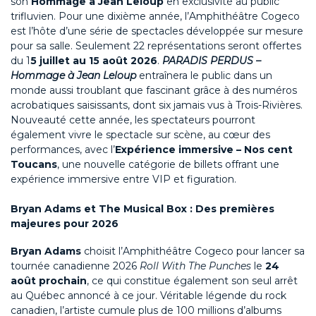
son
Hommage à Jean Leloup
en exclusivité au public
trifluvien. Pour une dixième année, l’Amphithéâtre Cogeco
est l’hôte d’une série de spectacles développée sur mesure
pour sa salle. Seulement 22 représentations seront offertes
du 1
5 juillet au 15 août 2026
.
PARADIS PERDUS –
Hommage à Jean Leloup
entraînera le public dans un
monde aussi troublant que fascinant grâce à des numéros
acrobatiques saisissants, dont six jamais vus à Trois-Rivières.
Nouveauté cette année, les spectateurs pourront
également vivre le spectacle sur scène, au cœur des
performances, avec l’
Expérience immersive – Nos cent
Toucans
, une nouvelle catégorie de billets offrant une
expérience immersive entre VIP et figuration.
Bryan Adams et The Musical Box : Des premières
majeures pour 2026
Bryan Adams
choisit l’Amphithéâtre Cogeco pour lancer sa
tournée canadienne 2026
Roll With The Punches
le
24
août prochain
, ce qui constitue également son seul arrêt
au Québec annoncé à ce jour. Véritable légende du rock
canadien, l’artiste cumule plus de 100 millions d’albums