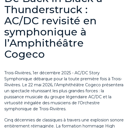
Thunderstruck :
AC/DC revisité en
symphonique à
l’Amphithéâtre
Cogeco
Trois-Rivières, 1
er
décembre 2025 -
AC/DC Story
Symphonique
débarque pour la toute première fois à Trois-
Rivières. Le
22 mai 2026
, l’Amphithéâtre
Cogeco
présentera
un spectacle
réunissant les plus grandes forces : la
puissance musicale du groupe légendaire
AC/DC
et
la
virtuosité
inégalée
de
s musiciens de
l’
O
rchestre
symphonique de Trois-Rivières
.
C
inq décennies de classiques à travers une
explosion
sonore
entièrement réimaginée. La formation hommage
High