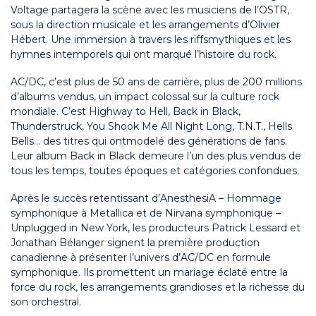
Voltage
partagera la scène avec les musiciens de l’
O
STR
,
sous la direction musicale et les arrangements
d’
Olivier
Hébert
.
U
n
e
immersi
on
à travers les
riffs
mythiques
et les
hymnes intemporels qui ont
marqu
é l’histoire du rock.
AC/DC
, c’est plus de 50 ans de carrière, plus de 200 millions
d’albums vendus, un impact colossal sur la culture rock
mondiale.
C’est
Highway to Hell
,
Back in Black
,
Thunderstruck
,
You Shook Me All Night Long
,
T.N.T.
,
Hells
Bells
… des titres qui
ont
m
odelé
des
générations
de fans.
Leur album
Back in Black
demeure l’un des plus vendus de
tous les temps, toutes époques et catégories confondues.
Après le succès retentissant d’
AnesthesiA
– Hommage
symphonique à Metallica
et de
Nirvana
s
ymphonique –
Unplugged
in New York
, les producteur
s
Patrick Lessard
et
Jonathan Bélanger
signent la
première production
canadienne
à présenter l’univers d’AC
/DC en formule
symphonique. Ils promettent un mariage éclaté entre la
force du rock, les arrangements grandioses et la richesse du
son orchestral.