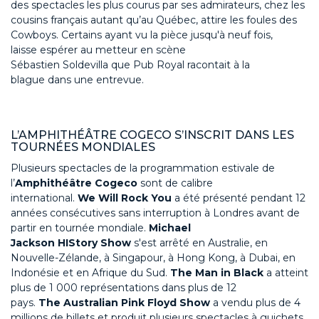
des
spectacle
s les plus
couru
s
par
s
es
admirateur
s
, chez les
cousins français autant qu’au Québec,
attire les foules
des
Cowboys
. Certains
ayant
vu
la pièce
jusqu'à
neuf
fois
,
laisse
espérer
au metteur en scène
Sébastien
Soldevilla
que
Pub Royal
racontait à la
blague
dans une
entrevue
.
L’AMPHITHÉÂTRE
COGECO
S’INSCRIT DANS LES
TOURNÉES MONDIALES
Plusieurs spectacles de la programmation estivale de
l’
Amphithéâtre
Cogeco
sont de calibre
international.
We
Will Rock You
a été présenté pendant 12
années consécutives
sans interruption
à Londres avant de
partir en tournée mondiale.
Michael
Jackson
HIStory
Show
s'est
arrêté
en
Australie, en
Nouvelle
-
Zélande, à Singapour, à Hong Kong, à
Dubai
, en
Indonésie et en Afrique du Sud
.
The Man in Black
a atteint
plus de 1 000 représentations dans
plus de 12
pays.
The
A
ustralian
P
ink
F
loyd
S
how
a vendu plus de
4
millions de billets
et
produit
plusieurs
spectacles à guichets