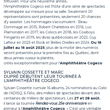
trifluvien. Pour une neuvième année,
l’Amphithéâtre
Cogeco
est l’hôte d’une série
de spectacles
développée sur mesure pour sa salle. Seulement 20
représentations sont présentées,
seulement 20 chances
d’y assister
.
Les hommages s’accumulent :
Beau
Dommage en 2015, Robert Charlebois
en 2016
, Luc
Plamondon
en 2017
, les Colocs
en 2018
,
les Cowboys
Fringants en 2019, les divas québécoises en 2022,
Guy
Lafleur en 2023 et Rock et Belles Oreilles en 2024.
Du
16
juillet au 16 août
2025
, plus de la moitié de
s numéros
seront présentés pour la première fois au Québec, dont
deux
jamais vu
s
sur la planète,
créés
exceptionnellement
pour l’
Amphithéâtre
Cogeco
.
SYLVAIN COSSETTE
ET MARC
DUPRÉ
DÉ
BUT
E
NT
LEUR
TOURNÉE À
L’AMPHITHÉÂTR
E
COGE
CO
Sylvain Cossette
cumule 16 albums, 24 nominations au
Gala
de l’ADISQ
, 6
Félix
,
des milliers de spectacles
devant des
centaines de milliers de spectateurs. Les
27 et 28 août
,
il
lanc
e sa
tournée
Rendez-vous 25e anniversaire
en
primeur à l’
Amphithéâtre
Cogeco
.
« C'est une véritable