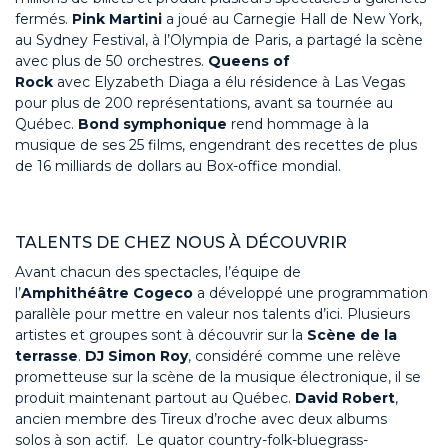
fermés
.
Pink Martini
a joué au Carnegie Hall de New York,
au Sydney Festival, à l’Olympia de Paris, a partagé la scène
avec plus de 50 orchestres.
Queens of
Rock
avec
El
y
zabeth
Diaga
a élu résidence à Las Vegas
pour plus de 200 représentations, avant
sa
tournée au
Québec.
Bond symphonique
rend hommage
à la
musi
que de ses 25 films,
engendr
ant des
recettes de plus
de 16 milliards de dollars au Box-office mondial
.
T
AL
E
NTS DE CHEZ NOUS
À DÉCOUVRIR
Avant chacun des spectacles, l’équipe de
l’
Amphithéâtre
Cogeco
a développé une programmation
parallèle pou
r
mettre en valeu
r
nos
talent
s
d’ici. Plusieurs
artistes et
groupes sont à découvrir sur la
Scène de la
terrasse
.
DJ
Simon Roy
, considéré comme une relève
prometteuse sur la scène de la musique électronique, il se
produit maintenant partout au Québec.
David Robert
,
ancien membre des
Tireu
x
d’
roche avec
deux albums
solos
à son actif. Le
quato
r
country-folk-bluegrass-