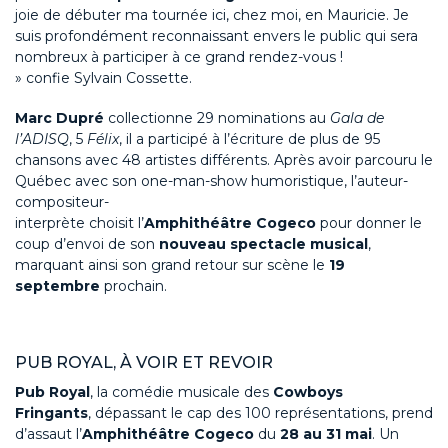
joie de débuter ma tournée ici, chez moi, en Mauricie. Je
suis profondément reconnaissant envers le public qui sera
nombreux à participer à ce grand rendez-vous !
»
confi
e
Sylvain Cossette
.
Marc Dupré
collectionne
29 nominations au
Gala de
l’ADISQ
,
5
Félix
,
il a participé à l’écriture de plus de 95
chansons avec 48 artiste
s différents
.
Après
avoir
parcouru
le
Québec avec son
one-man-show humoristique,
l’auteur-
compositeur-
interprète
choisi
t
l’
Amphithéâtre
Cogeco
pour donner le
coup d’envoi
de son
nouveau spectacle
musical
,
marquant ainsi son grand retour sur scène
le
19
septembre
prochain.
PUB ROYAL
,
À
VOIR
ET
REVOIR
Pub Royal
, la comédie musicale des
Cowboys
Fringants
,
dépassant le cap des 100 représentations,
prend
d’assaut l’
Amphithéâtre
Cogeco
du
28 au 31 mai
.
Un