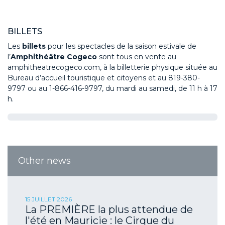
BILLETS
Les
billets
pour les spectacles
de
la
saison estivale
de
l’
Amphithéâtr
e
Coge
co
sont
tous
en vente au
amphitheatrecogeco.com, à la billetterie physique située au
Bureau d’accueil touristique et citoyens et au 819-380-
9797 ou au 1-866-416-9797, du mardi au samedi, de 11 h à 17
h.
Other news
15 JUILLET 2026
La PREMIÈRE la plus attendue de
l'été en Mauricie : le Cirque du