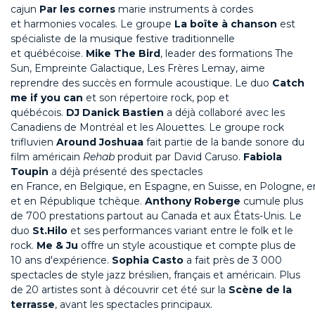
cajun
Par les cornes
marie instruments à cordes
et harmonies vocales.
Le groupe
La boîte à chanson
est
spécialist
e
de la
musique festive traditionnelle
et
québécoise.
Mike The Bird
, leader des formations The
Sun, Empreinte Galactique, Les Frères Lemay
, aime
reprendre des succès en formule acoustique
.
L
e duo
Catch
me if
yo
u
can
et
son
répertoire rock, pop et
québécois.
DJ
Danic
k
Bastien
a déjà collaboré avec les
Canadiens de Montréal et les Alouette
s.
Le groupe rock
trifluvien
Aroun
d
Joshua
a
fait partie de la bande sonore du
film américain
Reha
b
produit par David Caruso.
Fabiola
Toupin
a déjà présenté des spectacles
en
France,
en
Belgique,
en
Espagne,
en
Suisse,
en
Pologne,
e
et
en
République tchèque
.
Anthony Roberge
cumule plus
de 700 prestations partout au Canada et aux États-Unis.
Le
duo
St.Hil
o
et ses performances variant entre le folk et le
rock.
Me
& Ju
offre
un style
acoustique
et compte plus
de
10 ans d'expérience
.
Sophia
Cast
o
a fait près de 3 000
spectacles de style jazz brésilien, français et américain.
Plus
de 20 artistes
sont à découvrir cet été
sur la
Scène de la
terrasse
, avant
les spectacle
s
principaux
.