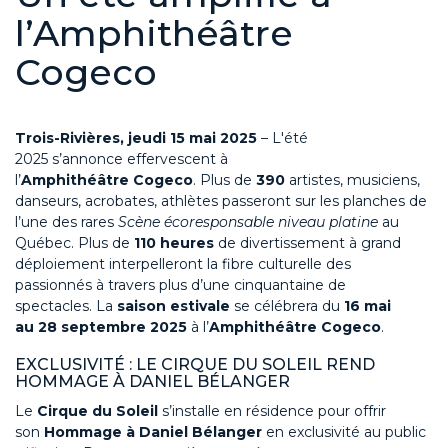
l’Amphithéâtre
Cogeco
Trois-Rivières, jeudi 15 mai 2025
– L'été
2025
s’annonce
effervescent à
l’
Amphithéâtre
Cogeco
.
Plus de
39
0
artistes, musiciens,
danseurs
,
acrobates
, athlètes passe
ro
nt sur les planches
de
l’une des rares
Scène écoresponsable niveau platine
au
Québec.
Plus de
110 heures
de divertissement
à grand
déploiement inte
rpelleront la fibre culturelle
des
passionnés
à travers plus d’une
cinquantaine
de
spectacles.
La
saison estivale
se cél
é
bre
ra
du
16
mai
au
28 septembre 2025
à l’
Amphithéâtre
Cogeco
.
EXCLUSIVITÉ : LE
C
IRQUE DU SOLEIL REND
HOMMAGE À DANIEL BÉLANGER
Le
Cirque du Soleil
s’installe en résidence pour offrir
son
Hommage à Daniel Bélanger
en exclusivité
au public